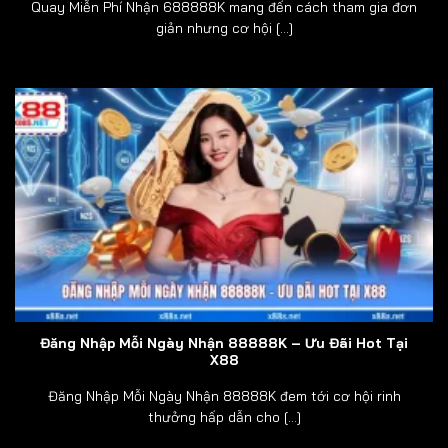
Quay Miễn Phí Nhận 688888K mang đến cách tham gia đơn
giản nhưng cơ hội [...]
Đăng Nhập Mỗi Ngày Nhận 88888K – Ưu Đãi Hot Tại
X88
Đăng Nhập Mỗi Ngày Nhận 88888K đem tới cơ hội rinh
thưởng hấp dẫn cho [...]