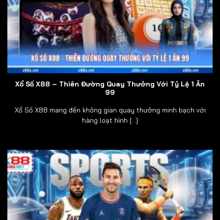
Xổ Số X88 – Thiên Đường Quay Thưởng Với Tỷ Lệ 1 Ăn
99
Xổ Số X88 mang đến không gian quay thưởng minh bạch với
hàng loạt hình [...]