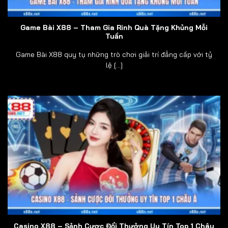
Game Bài X88 – Tham Gia Rinh Quà Tặng Khủng Mỗi
Tuần
Game Bài X88 quy tụ những trò chơi giải trí đẳng cấp với tỷ
lệ [...]
Casino X88 – Sảnh Cược Đổi Thưởng Uy Tín Top 1 Châu