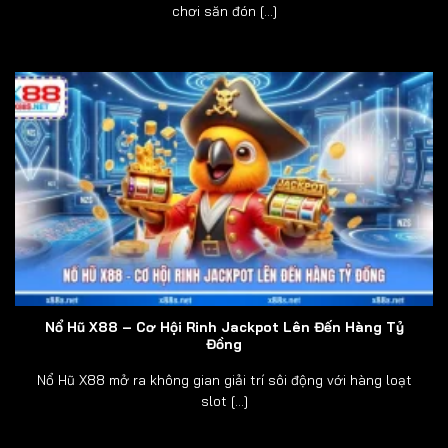
chơi săn đón [...]
Nổ Hũ X88 – Cơ Hội Rinh Jackpot Lên Đến Hàng Tỷ
Đồng
Nổ Hũ X88 mở ra không gian giải trí sôi động với hàng loạt
slot [...]