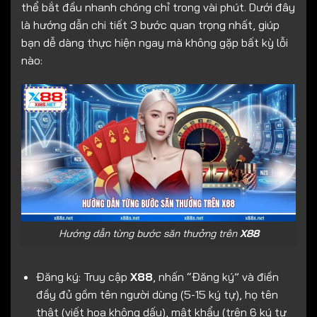
thể bắt đầu nhanh chóng chỉ trong vài phút. Dưới đây
là hướng dẫn chi tiết 3 bước quan trọng nhất, giúp
bạn dễ dàng thực hiện ngay mà không gặp bất kỳ lỗi
nào:
Hướng dẫn từng bước săn thưởng trên
X88
Đăng ký: Truy cập
X88
, nhấn “Đăng ký” và điền
đầy đủ gồm tên người dùng (5-15 ký tự), họ tên
thật (viết hoa không dấu), mật khẩu (trên 6 ký tự