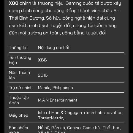
X88
chính là thương hiệu iGaming quốc tế được xây
dựng dành riêng cho cộng đồng thành viên châu Á –
Thái Bình Dương. Sở hữu công nghệ hiện đại cùng
cam kết minh bạch tuyệt đối, chúng tôi luôn mang
đến môi trường an toàn, công bằng tuyệt đối.
Thông tin
Nội dung chi tiết
Tên thương
X88
hiệu
Năm thành
2018
lập
Trụ sở chính
Manila, Philippines
Thuộc tập
M.A.N Entertainment
đoàn
Isle of Man & Cagayan, iTech Labs, iovation,
Giấy phép
ThreatMetrix,…
Sản phẩm
Nổ hũ, Bắn cá, Casino, Game bài, Thể thao,