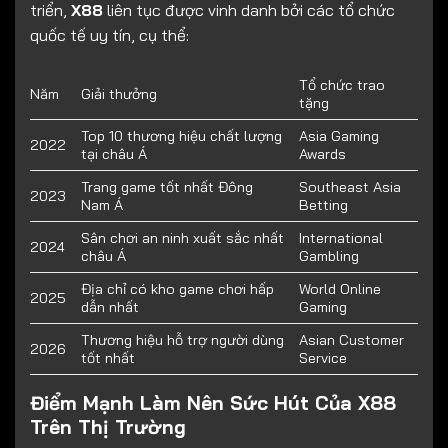
triển,
X88
liên tục được vinh danh bởi các tổ chức
quốc tế uy tín, cụ thể:
Tổ chức trao
Năm
Giải thưởng
tặng
Top 10 thương hiệu chất lượng
Asia Gaming
2022
tại châu Á
Awards
Trang game tốt nhất Đông
Southeast Asia
2023
Nam Á
Betting
Sân chơi an ninh xuất sắc nhất
International
2024
châu Á
Gambling
Địa chỉ có kho game chơi hấp
World Online
2025
dẫn nhất
Gaming
Thương hiệu hỗ trợ người dùng
Asian Customer
2026
tốt nhất
Service
Điểm Mạnh Làm Nên Sức Hút Của X88
Trên Thị Trường