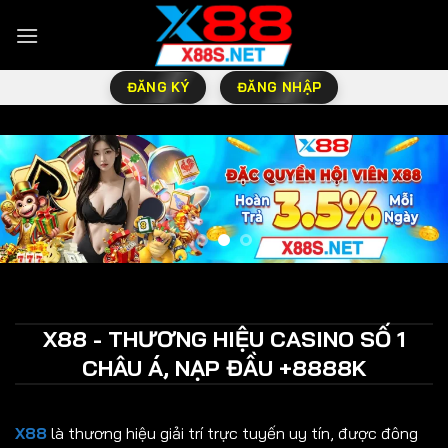
Bỏ
qua
nội
dung
ĐĂNG KÝ
ĐĂNG NHẬP
X88 - THƯƠNG HIỆU CASINO SỐ 1
CHÂU Á, NẠP ĐẦU +8888K
X88
là thương hiệu giải trí trực tuyến uy tín, được đông