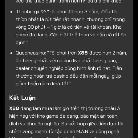
kèo thể thao cạnh tranh hơn nhiều địa chỉ khác.”
Thanhcryx22: “Tôi chơi đã hơn 3 năm, điều tôi
thích nhất là rút tiền rất nhanh, thường chỉ trong
vòng 30 phút – 1 giờ là có tiền về tài khoản. Kho
game đa dạng, đặc biệt thể thao và bắn cá rất ổn
định.”
Queencasino: “Tôi chơi trên
X88
được hơn 2 năm,
ấn tượng nhất với casino live chất lượng cao,
dealer chuyên nghiệp cùng hình ảnh rõ nét. Tiền
thưởng hoàn trả casino đều đặn mỗi ngày, giúp
giảm thiểu rủi ro khá tốt.”
Kết Luận
X88
đang làm mưa làm gió trên thị trường châu Á
hiện nay với kho game đa dạng, bảo mật an toàn,
dịch vụ chuyên nghiệp. Sự kết hợp giữa tiềm lực tài
chính vững mạnh từ tập đoàn M.A.N và công nghệ