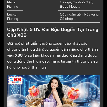
Mega
Cá ngừ, Cá đuối điện,
Fishing
Boss Mega,…
Lucky
Cóc ngậm tiền, Rùa vàng,
Fishing
Cá chép,…
Cập Nhật 5 Ưu Đãi Độc Quyền Tại Trang
Chủ X88
Đội ngũ phát triển thường xuyên cập nhật các
chương trình ưu đãi độc quyền dành riêng cho thành
viên
X88
. 5 sự kiện khuyến mãi dưới đây đang được
cộng đồng đánh giá cao, mang lại giá trị thưởng siêu
hời cho người tham gia.