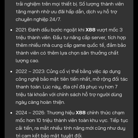
trải nghiệm trên mọi thiết bị. Số lượng thành viên
tăng mạnh nhờ ưu đãi hấp dẫn, dịch vụ hỗ trợ
chuyên nghiệp 24/7.
2021: Đánh dấu bước ngoặt khi
X88
vượt mốc 3
triệu thành viên. Đầu tư nâng cấp server, tích hợp
thêm nhiều nhà cung cấp game quốc tế, đảm bảo
thành viên có thêm lựa chọn săn thưởng chất
lượng cao.
2022 – 2023: Củng cố vị thế bằng việc áp dụng
công nghệ bảo mật tiên tiến nhất, mở rộng đối tác
thanh toán. Lúc này, địa chỉ đã phục vụ hơn 7
triệu tài khoản với chính sách hỗ trợ người dùng
ngày càng hoàn thiện.
2024 – 2026: Thương hiệu
X88
chính thức chạm
mốc hơn 10 triệu thành viên toàn khu vực. Tiếp tục
cải tiến, ra mắt nhiều tính năng mới cũng như duy
trì cam kết bảo mật tuyệt đối.