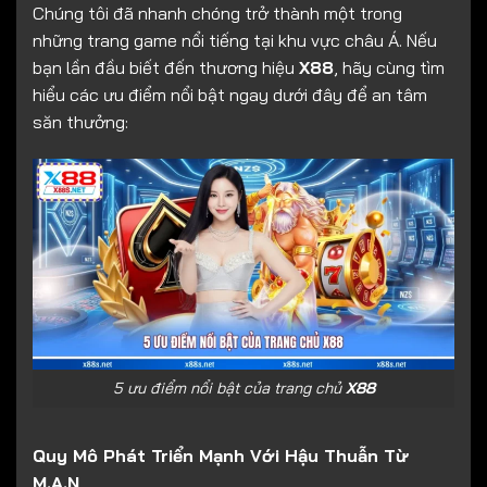
Chúng tôi đã nhanh chóng trở thành một trong
những trang game nổi tiếng tại khu vực châu Á. Nếu
bạn lần đầu biết đến thương hiệu
X88
, hãy cùng tìm
hiểu các ưu điểm nổi bật ngay dưới đây để an tâm
săn thưởng:
5 ưu điểm nổi bật của trang chủ
X88
Quy Mô Phát Triển Mạnh Với Hậu Thuẫn Từ
M.A.N