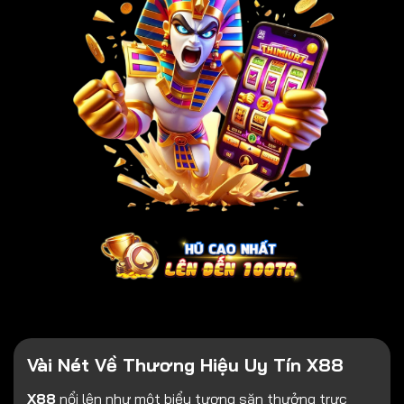
Vài Nét Về Thương Hiệu Uy Tín X88
X88
nổi lên như một biểu tượng săn thưởng trực