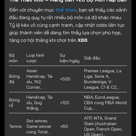
Đến với chuyên mục
thể thao
, bạn sẽ thấy các sảnh
đấu đang quy tụ rất nhiều bộ môn cá độ khác nhau.
Tỷ lệ kèo vô cùng cạnh tranh, cập nhật odds liên tục
giúp thành viên dễ dàng tìm thấy lựa chọn phù hợp,
tăng cơ hội thắng khi chơi trên
X88
.
Bộ
Loại hình
Sự
Giải đấu
môn
cược
kiện/ngày
Asian
Premier League, La
Bóng
Handicap, Tài
Liga, Serie A,
+500
đá
xỉu, 1X2,
Bundesliga, V-
Corner,…
League, C1 & C2,…
Handicap, Tài
NBA, EuroLeague,
Bóng
xỉu, Quý
+120
CBA cùng FIBA World
rổ
thắng,…
Cup,…
ATP, WTA, Grand
Set winner,
Slam (Australian
Tennis
Game winner
+80
Open, French Open,
cùng Total,…
US Open),…