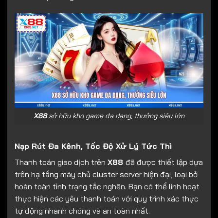
X88
sở hữu kho game đa dạng, thưởng siêu lớn
Nạp Rút Đa Kênh, Tốc Độ Xử Lý Tức Thì
Thanh toán giao dịch trên
X88
đã được thiết lập dựa
trên hạ tầng máy chủ cluster server hiện đại, loại bỏ
hoàn toàn tình trạng tắc nghẽn. Bạn có thể linh hoạt
thực hiện các yêu thanh toán với quy trình xác thực
tự động nhanh chóng và an toàn nhất.