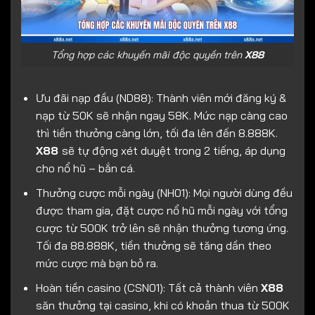
Tổng hợp các khuyến mãi độc quyền trên
X88
Ưu đãi nạp đầu (ND88): Thành viên mới đăng ký &
nạp từ 50K sẽ nhận ngay 58K. Mức nạp càng cao
thì tiền thưởng càng lớn, tối đa lên đến 8.888K.
X88
sẽ tự động xét duyệt trong 2 tiếng, áp dụng
cho nổ hũ – bắn cá.
Thưởng cược mỗi ngày (NH01): Mọi người dùng đều
được tham gia, đặt cược nổ hũ mỗi ngày với tổng
cược từ 500K trở lên sẽ nhận thưởng tương ứng.
Tối đa 88.888K, tiền thưởng sẽ tăng dần theo
mức cược mà bạn bỏ ra.
Hoàn tiền casino (CSN01): Tất cả thành viên
X88
săn thưởng tại casino, khi có khoản thua từ 500K