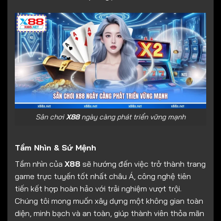
Sân chơi
X88
ngày càng phát triển vững mạnh
Tầm Nhìn & Sứ Mệnh
Tầm nhìn của
X88
sẽ hướng đến việc trở thành trang
game trực tuyến tốt nhất châu Á, công nghệ tiên
tiến kết hợp hoàn hảo với trải nghiệm vượt trội.
Chúng tôi mong muốn xây dựng một không gian toàn
diện, minh bạch và an toàn, giúp thành viên thỏa mãn