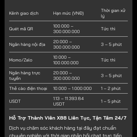
Thời gian xử
Kênh giao dịch
Hạn mức (VNĐ)
lý
100.000 –
Quét mã QR
Tức thì
300.000.000
20.000 –
Ngân hàng nội địa
3 – 5 phút
300.000.000
10.000 –
Momo/Zalo
Tức thì
100.000.000
Ngân hàng trực
20.000 –
3 – 5 phút
tuyến
300.000.000
Thẻ cào điện thoại
10.000 – 1.000.000
1 – 2 phút
1.13 – 11.393.84
USDT
1 – 5 phút
USDT
Hỗ Trợ Thành Viên X88 Liên Tục, Tận Tâm 24/7
Dịch vụ chăm sóc khách hàng tại đây đạt chuẩn
chuyên nghiệp với thời gian phản hồi chat trực tiếp