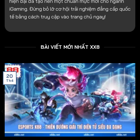
hiện đại đã tạo nên một chuẩn mực mới cho ngành
iGaming. Đừng bỏ lỡ cơ hội trải nghiệm đẳng cấp quốc
tế bằng cách truy cập vào trang chủ ngay!
BÀI VIẾT MỚI NHẤT XX8
20
Th4