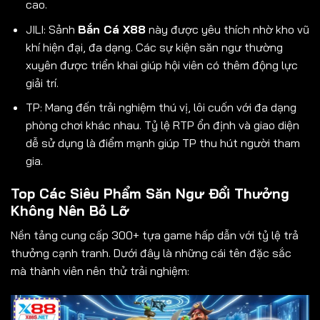
cao.
JILI: Sảnh
Bắn Cá X88
này được yêu thích nhờ kho vũ
khí hiện đại, đa dạng. Các sự kiện săn ngư thường
xuyên được triển khai giúp hội viên có thêm động lực
giải trí.
TP: Mang đến trải nghiệm thú vị, lôi cuốn với đa dạng
phòng chơi khác nhau. Tỷ lệ RTP ổn định và giao diện
dễ sử dụng là điểm mạnh giúp TP thu hút người tham
gia.
Top Các Siêu Phẩm Săn Ngư Đổi Thưởng
Không Nên Bỏ Lỡ
Nền tảng cung cấp 300+ tựa game hấp dẫn với tỷ lệ trả
thưởng cạnh tranh. Dưới đây là những cái tên đặc sắc
mà thành viên nên thử trải nghiệm: