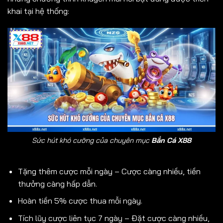
khai tại hệ thống:
Sức hút khó cưỡng của chuyên mục
Bắn Cá X88
Tặng thêm cược mỗi ngày – Cược càng nhiều, tiền
thưởng càng hấp dẫn.
Hoàn tiền 5% cược thua mỗi ngày.
Tích lũy cược liên tục 7 ngày – Đặt cược càng nhiều,