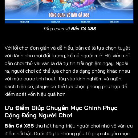
Tổng quan về
Bắn Cá X88
Với lối chơi đơn giản và dễ hiểu, bắn cá là lựa chọn tuyệt
vời dành cho mọi đối tượng, kể cả người mới. Hội viên chỉ
cần chơi thử vài ván là đã tự tin trải nghiệm ngay. Ngoài
ra, người chơi có thể lựa chọn đa dạng phòng khác nhau
với mức cược linh hoạt. Tùy vào kinh nghiệm và ngân
sách hiện có, player có thể lựa chọn phòng phù hợp để
kiểm soát vốn hiệu quả hơn.
Ưu Điểm Giúp Chuyên Mục Chinh Phục
Cộng Đồng Người Chơi
Bắn Cá X88
thu hút hàng triệu người chơi nhờ vô vàn ưu
điểm nổi bật. Dưới đây là những yếu tố giúp chuyên mục