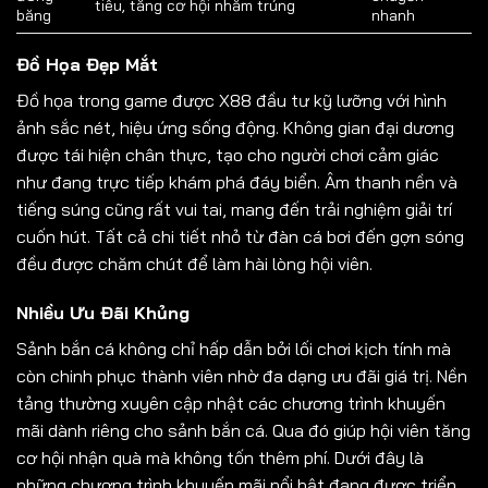
tiêu, tăng cơ hội nhắm trúng
băng
nhanh
Đồ Họa Đẹp Mắt
Đồ họa trong game được X88 đầu tư kỹ lưỡng với hình
ảnh sắc nét, hiệu ứng sống động. Không gian đại dương
được tái hiện chân thực, tạo cho người chơi cảm giác
như đang trực tiếp khám phá đáy biển. Âm thanh nền và
tiếng súng cũng rất vui tai, mang đến trải nghiệm giải trí
cuốn hút. Tất cả chi tiết nhỏ từ đàn cá bơi đến gợn sóng
đều được chăm chút để làm hài lòng hội viên.
Nhiều Ưu Đãi Khủng
Sảnh bắn cá không chỉ hấp dẫn bởi lối chơi kịch tính mà
còn chinh phục thành viên nhờ đa dạng ưu đãi giá trị. Nền
tảng thường xuyên cập nhật các chương trình khuyến
mãi dành riêng cho sảnh bắn cá. Qua đó giúp hội viên tăng
cơ hội nhận quà mà không tốn thêm phí. Dưới đây là
những chương trình khuyến mãi nổi bật đang được triển