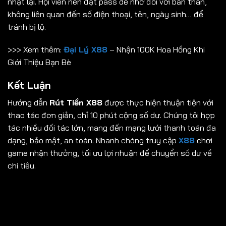
nhật lại. Hội viên nên đặt pass dễ nhớ đối với bản thân,
không liên quan đến số điện thoại, tên, ngày sinh… để
tránh bị lộ.
>>> Xem thêm:
Đại Lý X88
– Nhận 100K Hoa Hồng Khi
Giới Thiệu Bạn Bè
Kết Luận
Hướng dẫn
Rút Tiền X88
được thực hiện thuận tiện với
thao tác đơn giản, chỉ 10 phút cộng số dư. Chúng tôi hợp
tác nhiều đối tác lớn, mang đến mạng lưới thanh toán đa
dạng, bảo mật, an toàn. Nhanh chóng truy cập
X88
chơi
game nhận thưởng, tối ưu lợi nhuận để chuyển số dư về
chi tiêu.