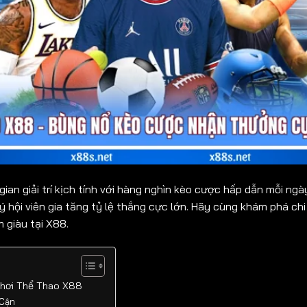
ian giải trí kịch tính với hàng nghìn kèo cược hấp dẫn mỗi ngà
 hội viên gia tăng tỷ lệ thắng cực lớn. Hãy cùng khám phá chi t
 giàu tại X88.
Chơi Thể Thao X88
 Cận