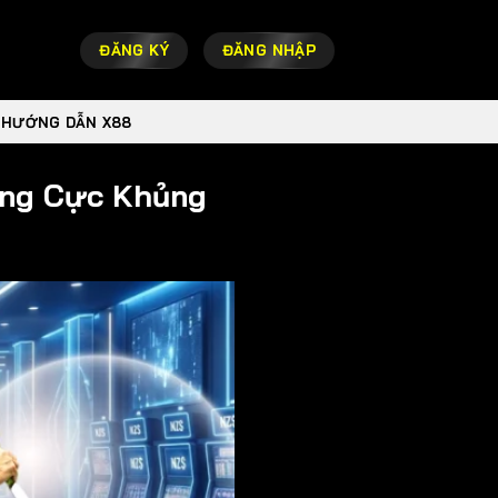
ĐĂNG KÝ
ĐĂNG NHẬP
HƯỚNG DẪN X88
ởng Cực Khủng