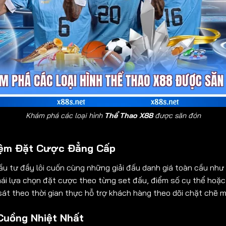
Khám phá các loại hình
Thể Thao X88
được săn đón
iệm Đặt Cược Đẳng Cấp
ầu tư đầy lôi cuốn cùng những giải đấu danh giá toàn cầu như
mái lựa chọn đặt cược theo từng set đấu, điểm số cụ thể hoặc
sát theo thời gian thực hỗ trợ khách hàng theo dõi chặt chẽ mọ
Cuồng Nhiệt Nhất