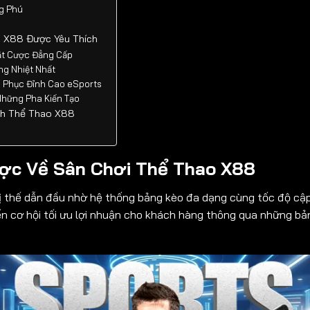
g Phú
o X88 Được Yêu Thích
Đặt Cược Đẳng Cấp
ng Nhiệt Nhất
h Phục Đỉnh Cao eSports
Những Pha Kiến Tạo
nh Thể Thao X88
ược Về Sân Chơi Thể Thao X88
ị thế dẫn đầu nhờ hệ thống bảng kèo đa dạng cùng tốc độ cập
n cơ hội tối ưu lợi nhuận cho khách hàng thông qua những bản