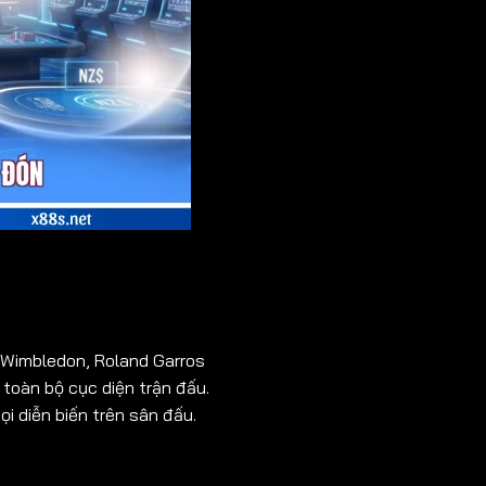
 Wimbledon, Roland Garros
 toàn bộ cục diện trận đấu.
i diễn biến trên sân đấu.