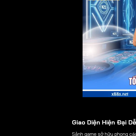
Giao Diện Hiện Đại D
Sảnh game sở hữu phong cách