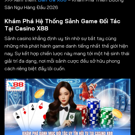
Săn Ngư Hàng Đầu 2026
Khám Phá Hệ Thống Sảnh Game Đối Tác
Tại Casino X88
Sảnh casino khẳng định uy tín nhờ sự bắt tay cùng
những nhà phát hành game danh tiếng nhất thế giới hiện
nay. Sự kết hợp chiến lược này mang tới một hệ sinh thái
giải trí đa dạng, nơi mỗi sảnh cược đều sở hữu phong
cách riêng biệt đầy lôi cuốn.