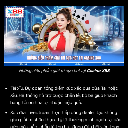
Những siêu phẩm giải trí cực hot tại
Casino X88
Tài xỉu: Dự đoán tổng điểm xúc xắc qua cửa Tài hoặc
Xỉu. Hệ thống hỗ trợ cược chẵn lẻ, bộ ba giúp khách
hàng tối ưu hóa lợi nhuận hiệu quả.
Xóc đĩa: Livestream trực tiếp cùng dealer tạo không
gian giải trí chân thực. Tỷ lệ thưởng minh bạch tại các
cửa màu sắc, chẵn lẻ thu hút đông đảo hội viên tham