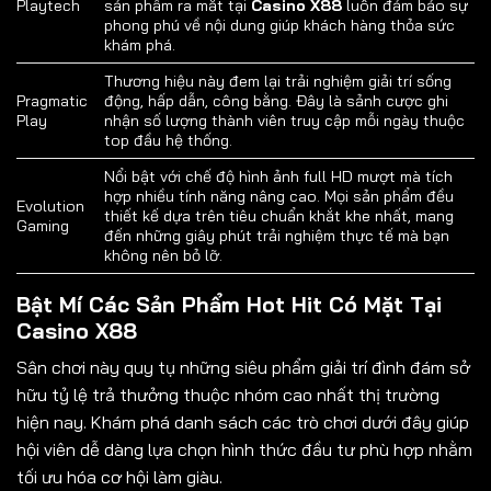
Playtech
sản phẩm ra mắt tại
Casino X88
luôn đảm bảo sự
phong phú về nội dung giúp khách hàng thỏa sức
khám phá.
Thương hiệu này đem lại trải nghiệm giải trí sống
Pragmatic
động, hấp dẫn, công bằng. Đây là sảnh cược ghi
Play
nhận số lượng thành viên truy cập mỗi ngày thuộc
top đầu hệ thống.
Nổi bật với chế độ hình ảnh full HD mượt mà tích
hợp nhiều tính năng nâng cao. Mọi sản phẩm đều
Evolution
thiết kế dựa trên tiêu chuẩn khắt khe nhất, mang
Gaming
đến những giây phút trải nghiệm thực tế mà bạn
không nên bỏ lỡ.
Bật Mí Các Sản Phẩm Hot Hit Có Mặt Tại
Casino X88
Sân chơi này quy tụ những siêu phẩm giải trí đình đám sở
hữu tỷ lệ trả thưởng thuộc nhóm cao nhất thị trường
hiện nay. Khám phá danh sách các trò chơi dưới đây giúp
hội viên dễ dàng lựa chọn hình thức đầu tư phù hợp nhằm
tối ưu hóa cơ hội làm giàu.